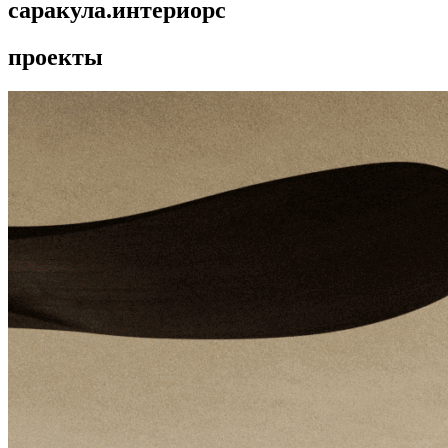
сара́кула
.интериорс
проекты