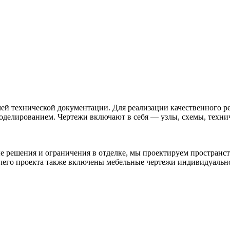
ей технической документации. Для реализации качественного ре
оделированием. Чертежи включают в себя — узлы, схемы, технич
е решения и ограничения в отделке, мы проектируем пространс
очего проекта также включены мебельные чертежи индивидуальн